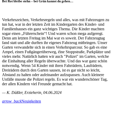
Bei Rot bleibe stehn – bei Grün kannst du gehen…
Verkehrszeichen, Verkehrsregeln und alles, was mit Fahrzeugen zu
tun hat, war in der letzten Zeit im Kindergarten des Kinder- und
Familienhauses ein ganz wichtiges Thema. Die Kinder machten
sogar einen „Führerschein“! Und waren schon mega aufgeregt.
Denn am letzten Freitag im Mai war es soweit. Der Fahrzeugtag
fand statt und alle durften ihr eigenes Fahrzeug mitbringen. Unser
Garten verwandelte sich in einen Verkehrsparcour. So gab es eine
Ampel, einen Fußgängerüberweg, éine Stoppstraße, Parkplätze und
vieles mehr. Natürlich hatten wir auch "Polizei" im Garten, welche
die Einhaltung aller Regeln überwachte. Und das war ganz schön
notwendig. Wenn 54 Kinder mit ihren Fahrrädern, Laufrädern,
Dreirädern durch den Garten sausen, ist es gar nicht so leicht,
Abstand zu halten oder aufeinander aufzupassen. Auch kleinere
Unfälle musste die Polizei regeln. Es war ein wunderschöner Tag,
der allen Kindern viel Freunde gemacht hat.
— K. Däßler, Erzieherin, 04.06.2024
arrow_back
Neuigkeiten